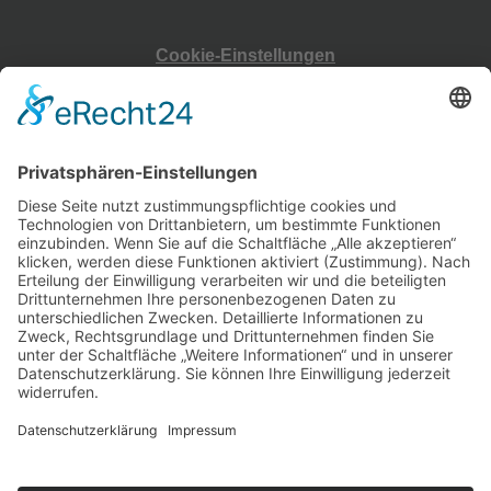
Cookie-Einstellungen
Physiotherapie im Zentrum – Neermoor –
Erlenweg 7,
26802 Moormerland
Tel.: 04954-2897
Ergotherapie im Zentrum -Neermoor-
Erlenweg 7
26802 Moormerland
Tel.: 04954-2897