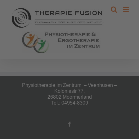
Zum
Zur
Zum Inhalt springen
Inhalt
Navigation
springen
springen
Physiotherapie im Zentrum – Veenhusen –
Koloniestr 77,
26802 Moormerland
Tel.: 04954-8309