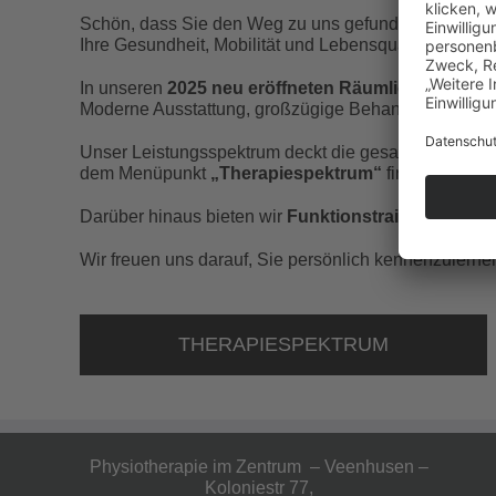
Schön, dass Sie den Weg zu uns gefunden haben. Uns
Ihre Gesundheit, Mobilität und Lebensqualität nachha
In unseren
2025 neu eröffneten Räumlichkeiten
bie
Moderne Ausstattung, großzügige Behandlungsräume u
Unser Leistungsspektrum deckt die gesamte Bandbre
dem Menüpunkt
„Therapiespektrum“
finden Sie ein
Darüber hinaus bieten wir
Funktionstraining
und
Re
Wir freuen uns darauf, Sie persönlich kennenzulerne
THERAPIESPEKTRUM
Physiotherapie im Zentrum – Veenhusen –
Koloniestr 77,