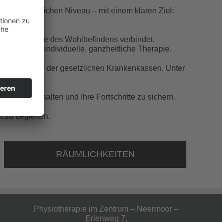
hstem fachlichen Niveau – mit einem klaren Ziel:
er Atmosphäre des Wohlbefindens verbindet.
 für eine individuelle, ganzheitliche Therapie.
den Vorgaben der gesetzlichen Krankenkassen. Unter
wegung zu halten und Ihre Fortschritte zu sichern.
 zu begleiten.
RÄUMLICHKEITEN
Physiotherapie im Zentrum – Neermoor –
Erlenweg 7,