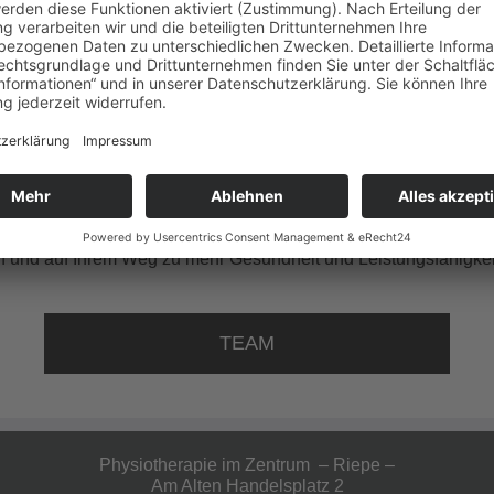
er engagiertes Team steht für moderne Physiotherapie auf höc
ltig zu verbessern.
ten wir Ihnen ein Umfeld, das medizinische Kompetenz mit ein
nd ein eingespieltes Team schaffen die besten Voraussetzungen
ite der
Physiotherapie
ab – selbstverständlich entsprechend 
e detaillierte Übersicht unserer Leistungen.
hasport
, um Sie auch nach der Therapiephase langfristig in Be
n und auf Ihrem Weg zu mehr Gesundheit und Leistungsfähigkeit
TEAM
Physiotherapie im Zentrum – Riepe –
Am Alten Handelsplatz 2