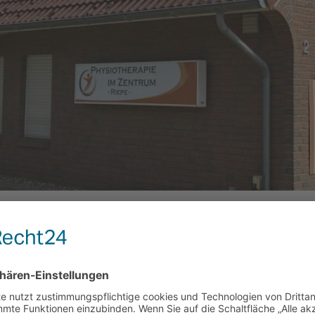
Physiotherapie im Zentrum
– Veenhusen (Moormerland) –