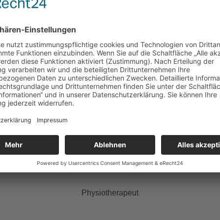
rschiedlichen Fachgebieten speziell ausgebildet, um Ihnen ei
 wir sicher, dass jede Behandlung fachlich fundiert, individuell
Hossein Hosseini
Physiotherapeut