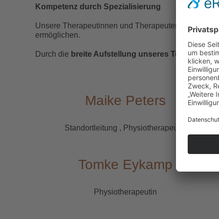
Kompetenz durch Spezialisierung
Unsere Therapeutinnen und Therapeuten sind in unte
ermöglichen.
Durch die
breite Aufstellung unseres Teams
stellen
Maike Peters
Standortleitung , Physiotherapeutin
Tomke Eykamp
Physiotherapeutin