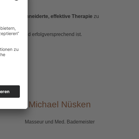
ne
maßgeschneiderte, effektive Therapie
zu
 angepasst und erfolgversprechend ist.
Michael Nüsken
Masseur und Med. Bademeister