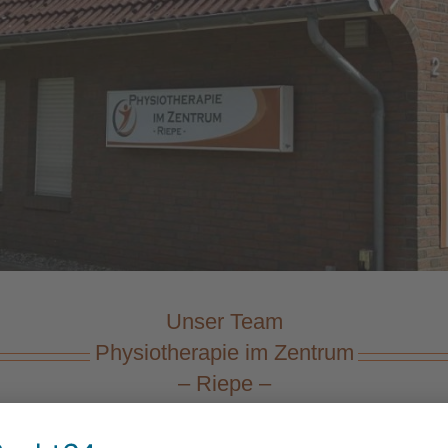
Unser Team
Physiotherapie im Zentrum
– Riepe –