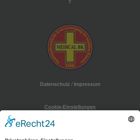
Datenschutz
/
Impressum
Cookie-Einstellungen
Physiotherapie im Zentrum – Neermoor –
Erlenweg 7,